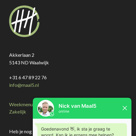
Akkerlaan 2
5143 ND Waalwijk
+31 6 47 89 22 76
info@maal5.nl
Weekmenu
Zakelijk
Heb je nog vragen? Neem gerust
Contact
op!