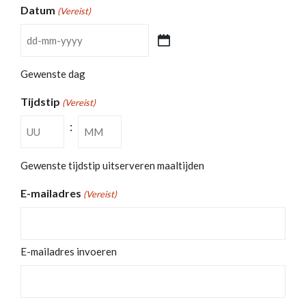
Datum
(Vereist)
DD
dash
Gewenste dag
MM
Tijdstip
dash
(Vereist)
JJJJ
:
Uren
Minuten
Gewenste tijdstip uitserveren maaltijden
E-mailadres
(Vereist)
E-mailadres invoeren